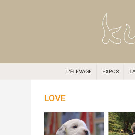
Aller
au
contenu
L’ÉLEVAGE
EXPOS
L
LOVE