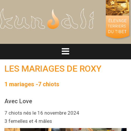
Aller
au
contenu
LES MARIAGES DE ROXY
1 mariages -7 chiots
Avec Love
7 chiots nés le 16 novembre 2024
3 femelles et 4 mâles