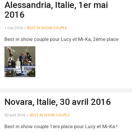
Alessandria, Italie, 1er mai
2016
1 mai 2016
BEST IN SHOW COUPLE
Best in show couple pour Lucy et Mi-Ka, 2ème place
Novara, Italie, 30 avril 2016
30 avril 2016
BEST IN SHOW COUPLE
Best in show couple 1ère place pour Lucy et Mi-Ka !