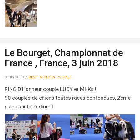
Le Bourget, Championnat de
France , France, 3 juin 2018
3 juin 2018
BEST IN SHOW COUPLE
RING D’Honneur couple LUCY et MI-Ka !
90 couples de chiens toutes races confondues, 2ème
place sur le Podium !