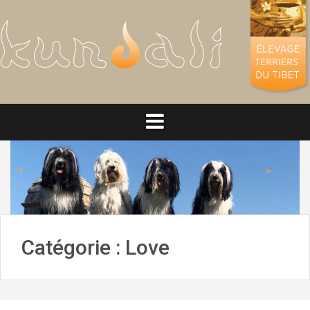
Aller
au
contenu
<
>
Catégorie :
Love