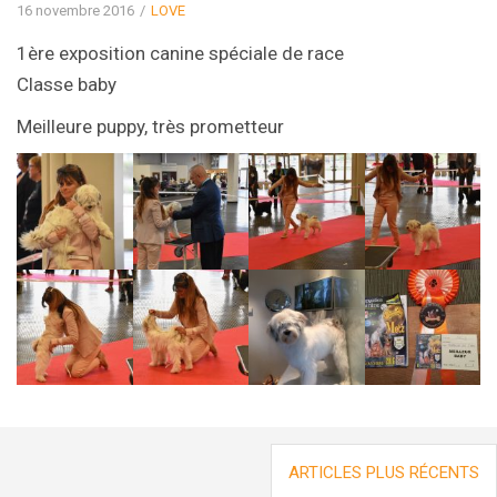
16 novembre 2016
LOVE
1ère exposition canine spéciale de race
Classe baby
Meilleure puppy, très prometteur
Navigation
ARTICLES PLUS RÉCENTS
des