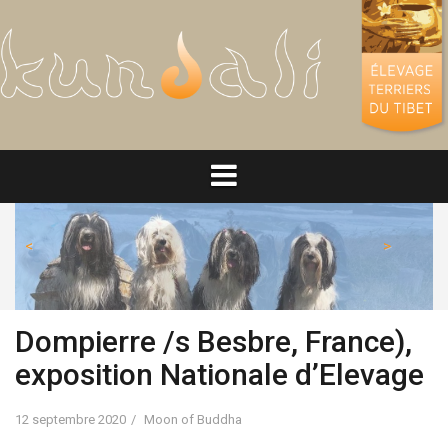
Aller
au
contenu
<
>
Dompierre /s Besbre, France),
exposition Nationale d’Elevage
12 septembre 2020
Moon of Buddha